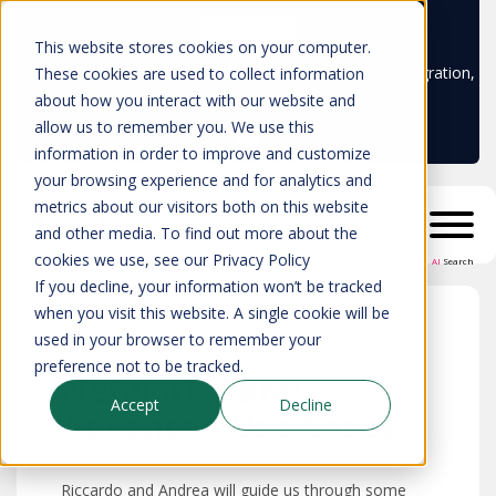
Learn more
This website stores cookies on your computer.
Don't trust your CMDB? Try IP Fabric's ServiceNow integration,
These cookies are used to collect information
available in the ServiceNow marketplace!
about how you interact with our website and
allow us to remember you. We use this
information in order to improve and customize
your browsing experience and for analytics and
metrics about our visitors both on this website
and other media. To find out more about the
cookies we use, see our Privacy Policy
AI
Search
If you decline, your information won’t be tracked
when you visit this website. A single cookie will be
used in your browser to remember your
preference not to be tracked.
Network Data:
Accept
Decline
Advanced Use-Cases
Riccardo and Andrea will guide us through some