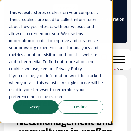
Learn more
This website stores cookies on your computer.
Don't trust your CMDB? Try IP Fabric's ServiceNow integration,
These cookies are used to collect information
available in the ServiceNow marketplace!
about how you interact with our website and
allow us to remember you. We use this
information in order to improve and customize
your browsing experience and for analytics and
metrics about our visitors both on this website
and other media. To find out more about the
cookies we use, see our Privacy Policy
AI
Search
If you decline, your information won’t be tracked
when you visit this website. A single cookie will be
used in your browser to remember your
preference not to be tracked.
Der Trend zum
Accept
Decline
Insourcing von
Netzmanagement und